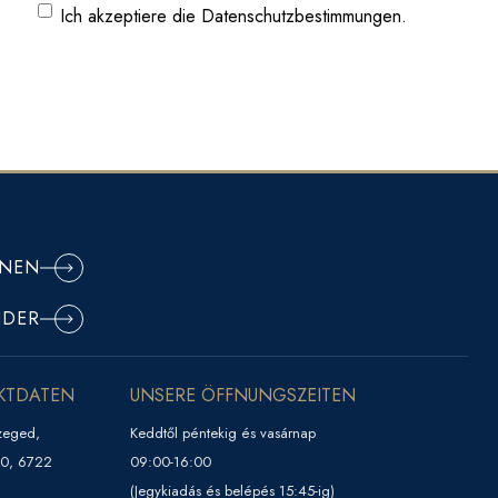
Adresse
Ich akzeptiere die Datenschutzbestimmungen.
ein
(erforderlich)
ONEN
NDER
KTDATEN
UNSERE ÖFFNUNGSZEITEN
zeged,
Keddtől péntekig és vasárnap
 10, 6722
09:00-16:00
(Jegykiadás és belépés 15:45-ig)