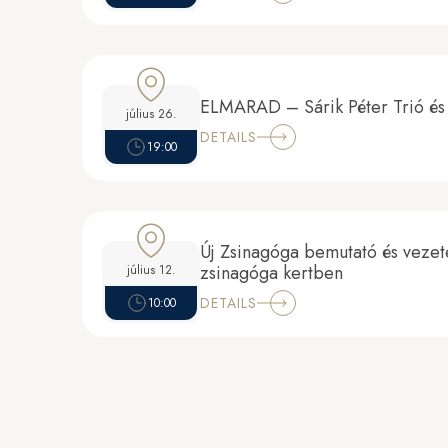
ELMARAD – Sárik Péter Trió és
július 26.
DETAILS
19:00
Új Zsinagóga bemutató és vezete
zsinagóga kertben
július 12.
DETAILS
10:00