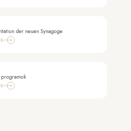
ntation der neuen Synagoge
LS
si programok
LS