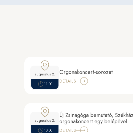
Orgonakoncert-sorozat
augusztus 2.
DETAILS
11:00
Új Zsinagóga bemutató, Székház
orgonakoncert egy belépővel
augusztus 2.
DETAILS
10:00