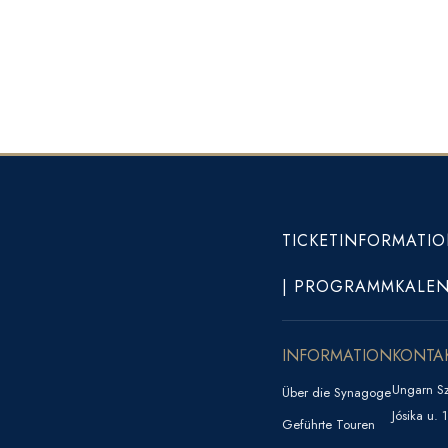
TICKETINFORMATI
| PROGRAMMKALE
INFORMATION
KONTA
Ungarn S
Über die Synagoge
Jósika u.
Geführte Touren