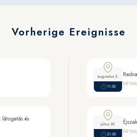
Vorherige Ereignisse
Radna
augusztus 2.
DETAI
11:00
 látogatás és
Éjsza
július 30.
DETAI
21:00