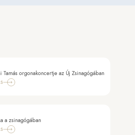
i Tamás orgonakoncertje az Új Zsinagógában
LS
ka a zsinagógában
LS