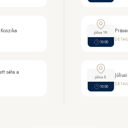
 Koszika
Präse
július 19.
DETAI
10:00
tt séta a
Júliu
július 5.
DETAI
10:00