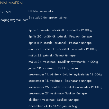
ONNUMMERN
Hétfőn, szombaton
32 1532
és a zsidó ünnepeken zárva:
sinagoga@gmail.com
április 1. szerda - rövidített nyitvatartás 12:00-ig
április 2-3. csütörtök, péntek - Pészach ünnepe
április 8-9. szerda, csütörtök - Pészach ünnepe
május 21. csütörtök - rövidített nyitvatartás 12:00-ig
május 22. péntek - Sávuot ünnepe
május 24. vasárnap - rövidített nyitvatartás 14:00-ig
június 28. vasárnap - 12:00-ig zárva
szeptember 11. péntek - rövidített nyitvatartás 12:00-ig
szeptember 13. vasárnap - Ros hasana ünnepe
szeptember 25. péntek - rövidített nyitvatartás 12:00-ig
szeptember 27. vasárnap - Szukkot ünnepe
október 4 vasárnap - Szukkot ünnepe
december 24- től 2027. január 5-ig.