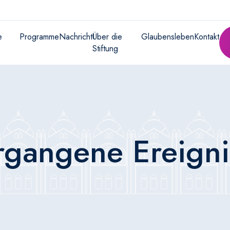
e
Programme
Nachricht
Über die
Glaubensleben
Kontakt
Stiftung
rgangene Ereigni