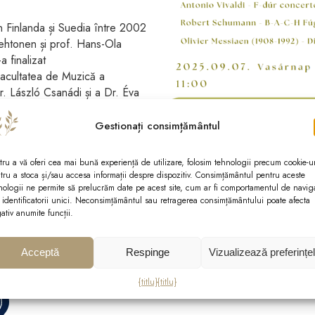
în Finlanda și Suedia între 2002
Lehtonen și prof. Hans-Ola
a finalizat
Facultatea de Muzică a
r. László Csanádi și a Dr. Éva
inut concerte în mod regulat în
stă-cantor a Bisericii Evanghelice
Gestionați consimțământul
ovesi (2008-2009
internațional de orgă organizat
tru a vă oferi cea mai bună experiență de utilizare, folosim tehnologii precum cookie-ur
r de pian la Școala Primară și
tru a stoca și/sau accesa informații despre dispozitiv. Consimțământul pentru aceste
nologii ne permite să prelucrăm date pe acest site, cum ar fi comportamentul de navig
 Universității din
 identificatorii unici. Neconsimțământul sau retragerea consimțământului poate afecta
 Muzică Béla Bartók a
ativ anumite funcții.
r de pian la Școala Elementară de
camerale și coruri, atât ca
orului.
Acceptă
Respinge
Vizualizează preferințe
{titlu}
{titlu}