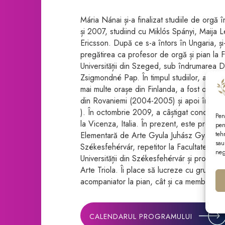
Mária Nánai și-a finalizat studiile de orgă 
și 2007, studiind cu Miklós Spányi, Maija 
Ericsson. După ce s-a întors în Ungaria, și-
pregătirea ca profesor de orgă și pian la 
Universității din Szeged, sub îndrumarea D
Zsigmondné Pap. În timpul studiilor, a susț
mai multe orașe din Finlanda, a fost organi
din Rovaniemi (2004-2005) și apoi în Ru
). În octombrie 2009, a câștigat concursul 
Pen
la Vicenza, Italia. În prezent, este profeso
pen
teh
Elementară de Arte Gyula Juhász Gyakorló a
sau
Székesfehérvár, repetitor la Facultatea de
neg
Universității din Székesfehérvár și profeso
Arte Triola. Îi place să lucreze cu grupuri 
acompaniator la pian, cât și ca membru al c
CALENDARUL PROGRAMULUI