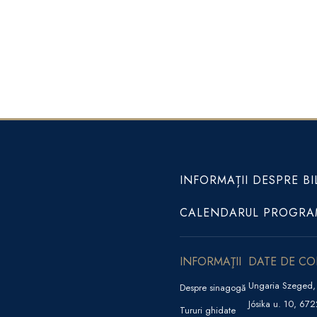
INFORMAȚII DESPRE BI
CALENDARUL PROGRA
INFORMAŢII
DATE DE C
Ungaria Szeged,
Despre sinagogă
Jósika u. 10, 67
Tururi ghidate