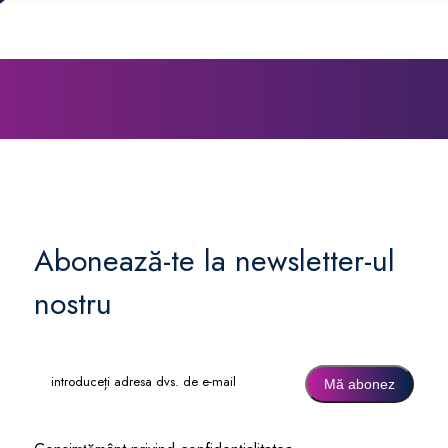
Abonează-te la newsletter-ul
nostru
introduceți
adresa
dvs.
de
e-