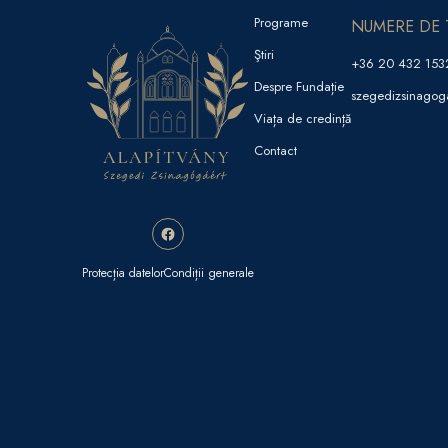
Programe
NUMERE DE 
Ştiri
+36 20 432 153
Despre Fundație
szegedizsinago
Viața de credință
Contact
Protecția datelor
Condiții generale