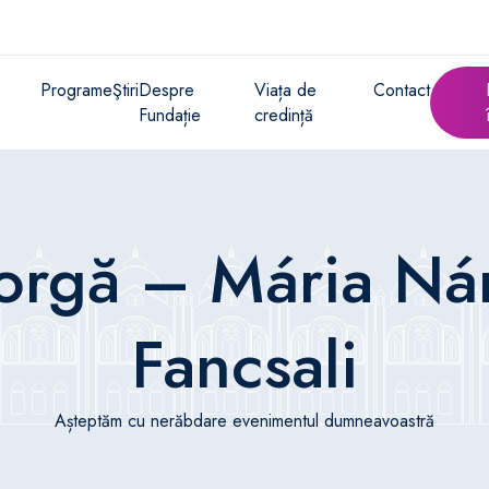
Programe
Ştiri
Despre
Viața de
Contact
e
Fundație
credință
orgă – Mária Ná
Fancsali
Așteptăm cu nerăbdare evenimentul dumneavoastră