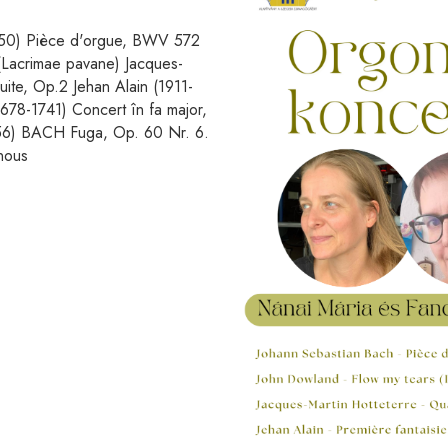
750) Pièce d'orgue, BWV 572
(Lacrimae pavane) Jacques-
ite, Op.2 Jehan Alain (1911-
678-1741) Concert în fa major,
56) BACH Fuga, Op. 60 Nr. 6.
nous