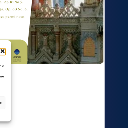
ile
are
le