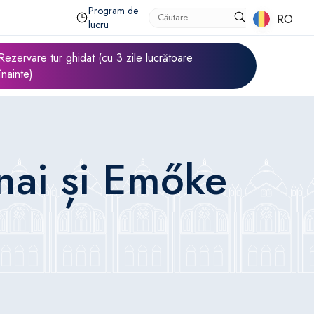
Program de
RO
RO
lucru
Rezervare tur ghidat (cu 3 zile lucrătoare
înainte)
nai și Emőke