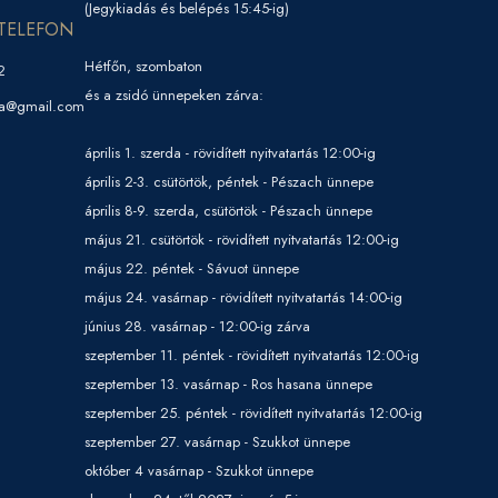
(Jegykiadás és belépés 15:45-ig)
TELEFON
Hétfőn, szombaton
2
és a zsidó ünnepeken zárva:
ga@gmail.com
április 1. szerda - rövidített nyitvatartás 12:00-ig
április 2-3. csütörtök, péntek - Pészach ünnepe
április 8-9. szerda, csütörtök - Pészach ünnepe
május 21. csütörtök - rövidített nyitvatartás 12:00-ig
május 22. péntek - Sávuot ünnepe
május 24. vasárnap - rövidített nyitvatartás 14:00-ig
június 28. vasárnap - 12:00-ig zárva
szeptember 11. péntek - rövidített nyitvatartás 12:00-ig
szeptember 13. vasárnap - Ros hasana ünnepe
szeptember 25. péntek - rövidített nyitvatartás 12:00-ig
szeptember 27. vasárnap - Szukkot ünnepe
október 4 vasárnap - Szukkot ünnepe