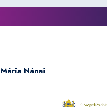
 Mária Nánai