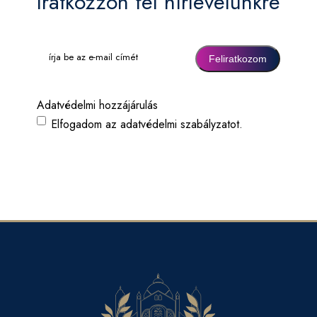
Iratkozzon fel hírlevelünkre
írja
be
az
e-
mail
Adatvédelmi hozzájárulás
címét
(Kötelező)
Elfogadom az adatvédelmi szabályzatot.