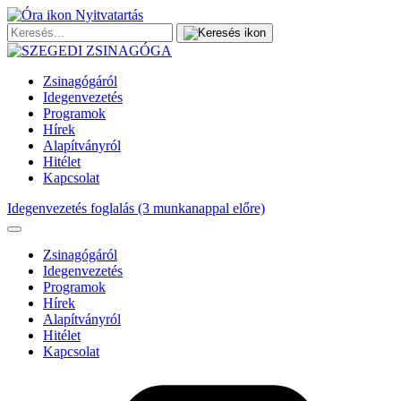
Nyitvatartás
Zsinagógáról
Idegenvezetés
Programok
Hírek
Alapítványról
Hitélet
Kapcsolat
Idegenvezetés foglalás (3 munkanappal előre)
Zsinagógáról
Idegenvezetés
Programok
Hírek
Alapítványról
Hitélet
Kapcsolat