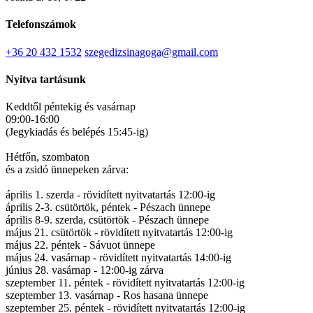
Telefonszámok
+36 20 432 1532
szegedizsinagoga@gmail.com
Nyitva tartásunk
Keddtől péntekig és vasárnap
09:00-16:00
(Jegykiadás és belépés 15:45-ig)
Hétfőn, szombaton
és a zsidó ünnepeken zárva:
április 1. szerda - rövidített nyitvatartás 12:00-ig
április 2-3. csütörtök, péntek - Pészach ünnepe
április 8-9. szerda, csütörtök - Pészach ünnepe
május 21. csütörtök - rövidített nyitvatartás 12:00-ig
május 22. péntek - Sávuot ünnepe
május 24. vasárnap - rövidített nyitvatartás 14:00-ig
június 28. vasárnap - 12:00-ig zárva
szeptember 11. péntek - rövidített nyitvatartás 12:00-ig
szeptember 13. vasárnap - Ros hasana ünnepe
szeptember 25. péntek - rövidített nyitvatartás 12:00-ig