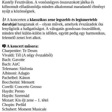
Kastély
Fesztiválon. A vonósnégyes összeszokott játéka és
kifinomult előadásmódja minden alkalommal maradandó élményt
nyújt a közönségnek.
🎻 A koncerten a
klasszikus zene legszebb és legismertebb
darabjai
hangzanak el – olyan művek, amelyek évszázadok óta
lenyűgözik a hallgatóságot. A válogatás gondosan összeállított,
minden tétel külön-külön is időtlen, együtt pedig egy harmonikus,
felemelő zenei ívet alkot.
🎼 A koncert műsora:
Charpentier: Te Deum
Vivaldi: Tél (A négy évszakból)
Bach: Gavotte
Bach: AirC
Telemann: Sinfonia
Albinoni: Adagio
Pachelbel: Kánon
Boccherini: Menuett
Corelli: Concerto Grosso
Haydn: Presto
Haydn: Szerenád
Mozart: Kis éji zene – 1. tétel
Chopin: Prelűd
Schubert: Moment Musicale