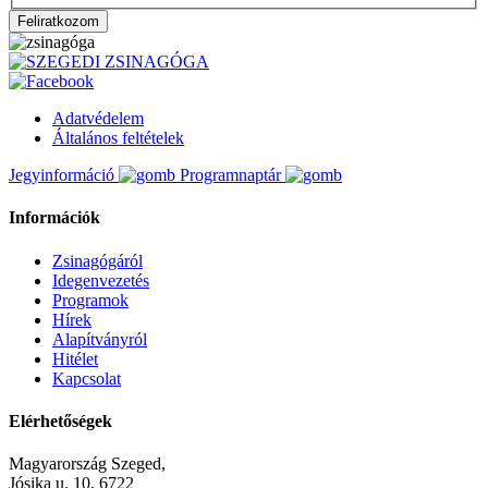
Adatvédelem
Általános feltételek
Jegyinformáció
Programnaptár
Információk
Zsinagógáról
Idegenvezetés
Programok
Hírek
Alapítványról
Hitélet
Kapcsolat
Elérhetőségek
Magyarország Szeged,
Jósika u. 10, 6722