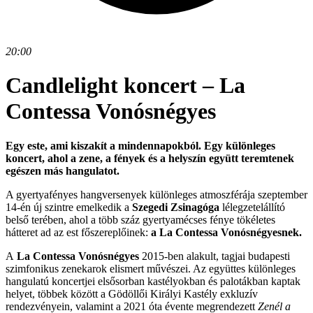
20:00
Candlelight koncert – La
Contessa Vonósnégyes
Egy este, ami kiszakít a mindennapokból. Egy különleges
koncert, ahol a zene, a fények és a helyszín együtt teremtenek
egészen más hangulatot.
A gyertyafényes hangversenyek különleges atmoszférája szeptember
14-én új szintre emelkedik a
Szegedi Zsinagóga
lélegzetelállító
belső terében, ahol a több száz gyertyamécses fénye tökéletes
hátteret ad az est főszereplőinek:
a La Contessa Vonósnégyesnek.
A
La Contessa Vonósnégyes
2015-ben alakult, tagjai budapesti
szimfonikus zenekarok elismert művészei. Az együttes különleges
hangulatú koncertjei elsősorban kastélyokban és palotákban kaptak
helyet, többek között a Gödöllői Királyi Kastély exkluzív
rendezvényein, valamint a 2021 óta évente megrendezett
Zenél a