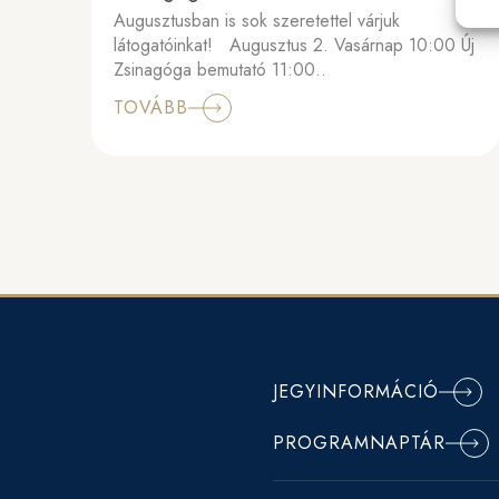
Augusztusban is sok szeretettel várjuk
látogatóinkat! Augusztus 2. Vasárnap 10:00 Új
Zsinagóga bemutató 11:00..
TOVÁBB
JEGYINFORMÁCIÓ
PROGRAMNAPTÁR