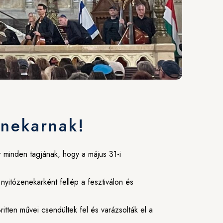
enekarnak!
 minden tagjának, hogy a május 31-i
yitózenekarként fellép a fesztiválon és
ten művei csendültek fel és varázsolták el a