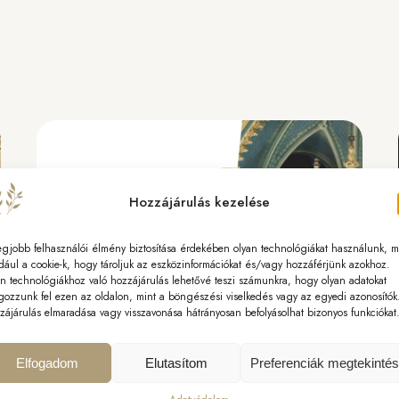
JÚLIUS
JÚLIUS 29, 2026
Hozzájárulás kezelése
egjobb felhasználói élmény biztosítása érdekében olyan technológiákat használunk, m
dául a cookie-k, hogy tároljuk az eszközinformációkat és/vagy hozzáférjünk azokhoz.
n technológiákhoz való hozzájárulás lehetővé teszi számunkra, hogy olyan adatokat
gozzunk fel ezen az oldalon, mint a böngészési viselkedés vagy az egyedi azonosítók
zájárulás elmaradása vagy visszavonása hátrányosan befolyásolhat bizonyos funkciókat
Orgonakoncert-sorozat
Elfogadom
Elutasítom
Preferenciák megtekinté
A sikeres júniusi nyitányt követően augusztusban