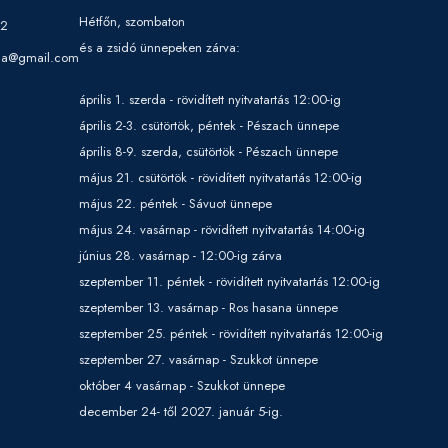
Hétfőn, szombaton
32
és a zsidó ünnepeken zárva:
ga@gmail.com
április 1. szerda - rövidített nyitvatartás 12:00-ig
április 2-3. csütörtök, péntek - Pészach ünnepe
április 8-9. szerda, csütörtök - Pészach ünnepe
május 21. csütörtök - rövidített nyitvatartás 12:00-ig
május 22. péntek - Sávuot ünnepe
május 24. vasárnap - rövidített nyitvatartás 14:00-ig
június 28. vasárnap - 12:00-ig zárva
szeptember 11. péntek - rövidített nyitvatartás 12:00-ig
szeptember 13. vasárnap - Ros hasana ünnepe
szeptember 25. péntek - rövidített nyitvatartás 12:00-ig
szeptember 27. vasárnap - Szukkot ünnepe
október 4 vasárnap - Szukkot ünnepe
december 24- től 2027. január 5-ig.