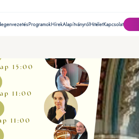
degenvezetés
Programok
Hírek
Alapítványról
Hitélet
Kapcsolat