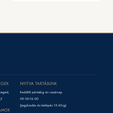
ÉGEK
NYITVA TARTÁSUNK
zeged,
Keddtől péntekig és vasárnap
22
09:00-16:00
(Jegykiadás és belépés 15:45-ig)
ÁMOK