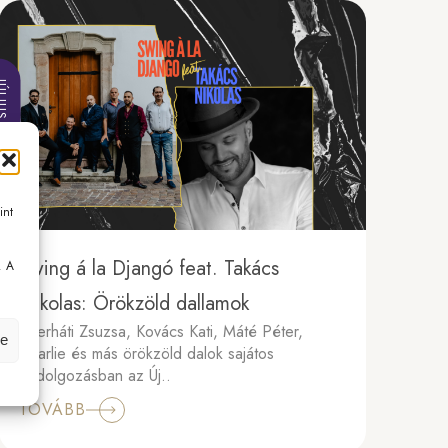
 22, 2026
int
Swing á la Djangó feat. Takács
. A
.
Nikolas: Örökzöld dallamok
Cserháti Zsuzsa, Kovács Kati, Máté Péter,
se
Charlie és más örökzöld dalok sajátos
feldolgozásban az Új..
TOVÁBB