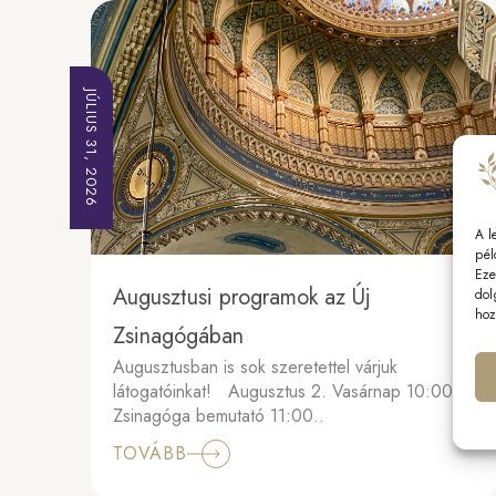
JÚLIUS 31, 2026
A l
pél
Eze
Augusztusi programok az Új
dol
hoz
Zsinagógában
Augusztusban is sok szeretettel várjuk
látogatóinkat! Augusztus 2. Vasárnap 10:00 Új
Zsinagóga bemutató 11:00..
TOVÁBB