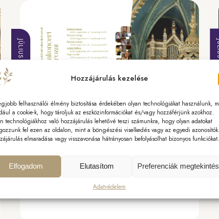
JÚLIUS
JÚLIUS 29, 2026
Hozzájárulás kezelése
egjobb felhasználói élmény biztosítása érdekében olyan technológiákat használunk, m
dául a cookie-k, hogy tároljuk az eszközinformációkat és/vagy hozzáférjünk azokhoz.
n technológiákhoz való hozzájárulás lehetővé teszi számunkra, hogy olyan adatokat
Orgonakoncert-sorozat
gozzunk fel ezen az oldalon, mint a böngészési viselkedés vagy az egyedi azonosítók
zájárulás elmaradása vagy visszavonása hátrányosan befolyásolhat bizonyos funkciókat
A sikeres júniusi nyitányt követően augusztusban
is változatos és gazdag műsorral várja a
zeneszeretőket a..
Elfogadom
Elutasítom
Preferenciák megtekinté
TOVÁBB
Adatvédelem