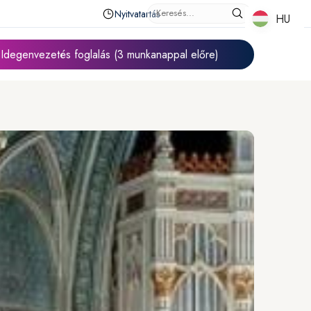
Nyitvatartás
HU
HU
Idegenvezetés foglalás (3 munkanappal előre)