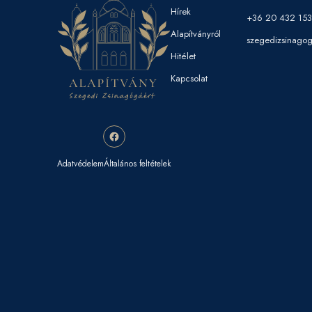
Hírek
+36 20 432 15
Alapítványról
szegedizsinago
Hitélet
Kapcsolat
Adatvédelem
Általános feltételek