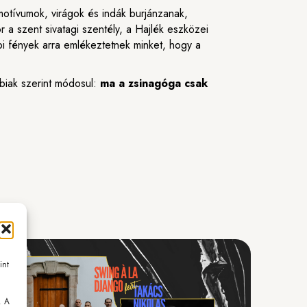
motívumok, virágok és indák burjánzanak,
r a szent sivatagi szentély, a Hajlék eszközei
i fények arra emlékeztetnek minket, hogy a
biak szerint módosul:
ma a zsinagóga csak
int
. A