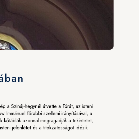
gában
 a Szináj-hegynél átvette a Tórát, az isteni
w Immánuel főrabbi szellemi irányításával, a
k kőtáblák azonnal megragadják a tekintetet,
steni jelenlétet és a titokzatosságot idézik