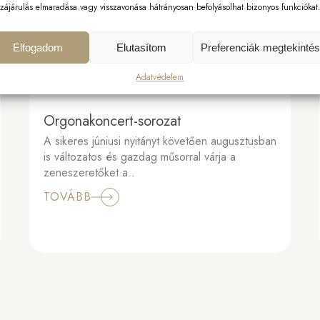
JÚLIUS
JÚLIUS 29, 2026
zájárulás elmaradása vagy visszavonása hátrányosan befolyásolhat bizonyos funkciókat
Elfogadom
Elutasítom
Preferenciák megtekinté
Adatvédelem
Orgonakoncert-sorozat
A sikeres júniusi nyitányt követően augusztusban
is változatos és gazdag műsorral várja a
zeneszeretőket a..
TOVÁBB