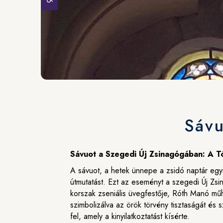
Sávu
Sávuot a Szegedi Új Zsinagógában: A 
A sávuot, a hetek ünnepe a zsidó naptár egyik
útmutatást. Ezt az eseményt a szegedi Új Zsin
korszak zseniális üvegfestője, Róth Manó műh
szimbolizálva az örök törvény tisztaságát és s
fel, amely a kinyilatkoztatást kísérte.