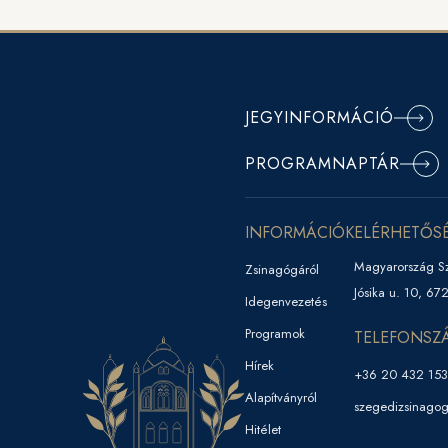
JEGYINFORMÁCIÓ
PROGRAMNAPTÁR
INFORMÁCIÓK
ELÉRHETŐS
Magyarország S
Zsinagógáról
Jósika u. 10, 67
Idegenvezetés
Programok
TELEFONSZ
Hírek
+36 20 432 15
Alapítványról
szegedizsinago
Hitélet