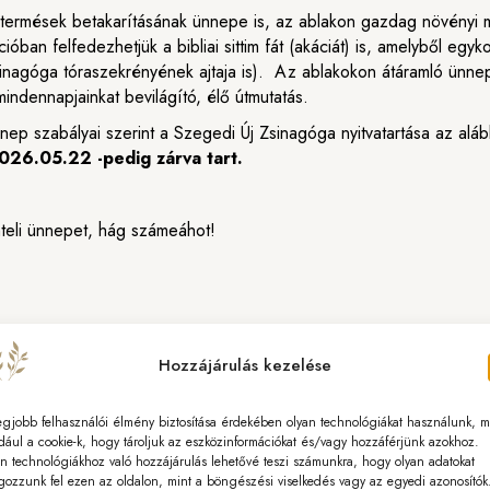
ő termések betakarításának ünnepe is, az ablakon gazdag növényi 
ban felfedezhetjük a bibliai sittim fát (akáciát) is, amelyből egyko
sinagóga tóraszekrényének ajtaja is). Az ablakokon átáramló ünnep
ndennapjainkat bevilágító, élő útmutatás.
ep szabályai szerint a Szegedi Új Zsinagóga nyitvatartása az aláb
2026.05.22 -pedig zárva tart.
teli ünnepet, hág számeáhot!
Hozzájárulás kezelése
egjobb felhasználói élmény biztosítása érdekében olyan technológiákat használunk, m
dául a cookie-k, hogy tároljuk az eszközinformációkat és/vagy hozzáférjünk azokhoz.
n technológiákhoz való hozzájárulás lehetővé teszi számunkra, hogy olyan adatokat
gozzunk fel ezen az oldalon, mint a böngészési viselkedés vagy az egyedi azonosítók