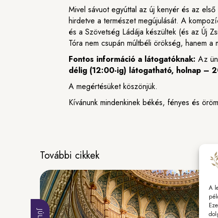
Mivel sávuot egyúttal az új kenyér és az els
hirdetve a természet megújulását. A kompozíció
és a Szövetség Ládája készültek (és az Új Z
Tóra nem csupán múltbéli örökség, hanem a mi
Fontos információ a látogatóknak:
Az ünn
délig (12:00-ig) látogatható, holnap – 
A megértésüket köszönjük.
Kívánunk mindenkinek békés, fényes és öröm
További cikkek
A l
pél
Eze
dol