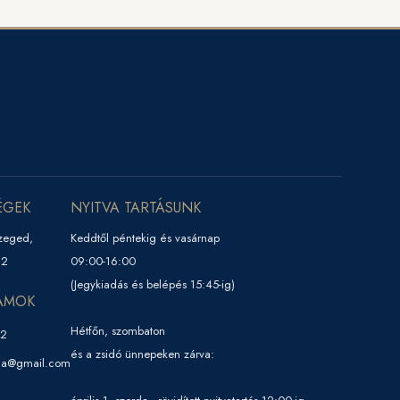
ÉGEK
NYITVA TARTÁSUNK
zeged,
Keddtől péntekig és vasárnap
22
09:00-16:00
(Jegykiadás és belépés 15:45-ig)
ÁMOK
Hétfőn, szombaton
32
és a zsidó ünnepeken zárva:
ga@gmail.com