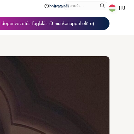
Nyitvatartás
HU
HU
Idegenvezetés foglalás (3 munkanappal előre)