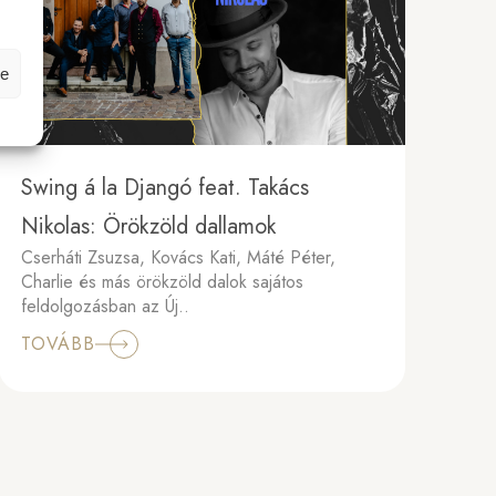
 22, 2026
.
se
Swing á la Djangó feat. Takács
Nikolas: Örökzöld dallamok
Cserháti Zsuzsa, Kovács Kati, Máté Péter,
Charlie és más örökzöld dalok sajátos
feldolgozásban az Új..
TOVÁBB