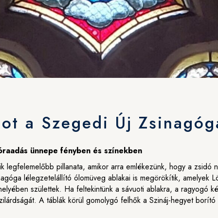
ot a Szegedi Új Zsinagó
Tóraadás ünnepe fényben és színekben
 legfelemelőbb pillanata, amikor arra emlékezünk, hogy a zsidó nép
agóga lélegzetelállító ólomüveg ablakai is megörökítik, amelyek Lö
elyében születtek. Ha feltekintünk a sávuoti ablakra, a ragyogó ké
zilárdságát. A táblák körül gomolygó felhők a Szináj-hegyet borító i