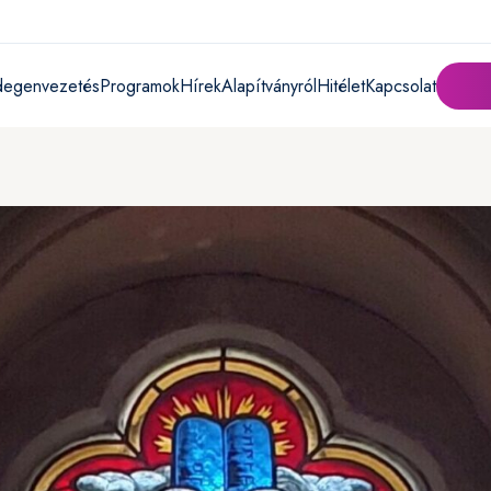
degenvezetés
Programok
Hírek
Alapítványról
Hitélet
Kapcsolat