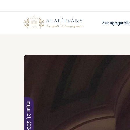
Zsinagógáról
I
május 21, 2026